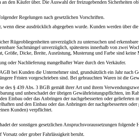
 an den Käufer über. Die Auswahl der freizugebenden Sicherheiten obl
folgender Regelungen nach gesetzlichen Vorschriften.
nur, wenn diese ausdrücklich abgegeben wurde. Kunden werden über die
zlicher Rügeobliegenheiten unverzüglich zu untersuchen und erkennbar
rkennbare Sachmängel unverzüglich, spätestens innerhalb von zwei Woc
t, Größe, Dicke, Breite, Ausrüstung, Musterung und Farbe sind keine
ung oder Nachlieferung mangelhafter Ware durch den Verkäufer.
AGB bei Kunden die Unternehmer sind, grundsätzlich ein Jahr nach Gef
ngere Fristen vorgeschrieben sind. Bei gebrauchten Waren ist die Ge
inne des § 439 Abs. 3 BGB gemäß ihrer Art und ihrem Verwendungszwec
reinbarung und unbeschadet der übrigen Gewährleistungspflichten, im R
den Einbau oder das Anbringen der nachgebesserten oder gelieferten m
lhaften und den Einbau oder das Anbringen der nachgebesserten oder 
nen Kunden) verpflichtet.
schadet der sonstigen gesetzlichen Anspruchsvoraussetzungen folgende
 Vorsatz oder grober Fahrlässigkeit beruht.