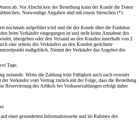
n Waren ab. Vor Abschicken der Bestellung kann der Kunde die Daten
 abbrechen. Notwendige Angaben sind mit einem Sternchen (*)
den nochmals aufgeführt wird und die der Kunde über die Funktion
nden beim Verkäufer eingegangen ist und stellt keine Annahme des
rsendet, übergeben oder den Versand an den Kunden innerhalb von 2
rch eine seitens des Verkäufers an den Kunden gerichtete
hmezeitpunkt maßgeblich. Nimmt der Verkäufer das Angebot des
wei Tage.
ng zustande. Wenn die Zahlung trotz Fälligkeit auch nach erneuter
 der Verkäufer vom Vertrag zurück mit der Folge, dass die Bestellung
Eine Reservierung des Artikels bei Vorkassezahlungen erfolgt daher
er.
 auf einer gesonderten Informationsseite und im Rahmen des