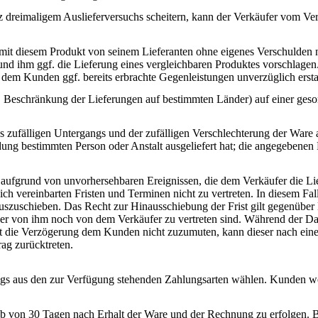
otz dreimaligem Auslieferversuchs scheitern, kann der Verkäufer vom V
r mit diesem Produkt von seinem Lieferanten ohne eigenes Verschulden n
nd ihm ggf. die Lieferung eines vergleichbaren Produktes vorschlagen
 dem Kunden ggf. bereits erbrachte Gegenleistungen unverzüglich ersta
Beschränkung der Lieferungen auf bestimmten Länder) auf einer gesond
s zufälligen Untergangs und der zufälligen Verschlechterung der Ware 
ung bestimmten Person oder Anstalt ausgeliefert hat; die angegebenen 
aufgrund von unvorhersehbaren Ereignissen, die dem Verkäufer die Li
 vereinbarten Fristen und Terminen nicht zu vertreten. In diesem Fall 
uszuschieben. Das Recht zur Hinausschiebung der Frist gilt gegenüber
eder von ihm noch von dem Verkäufer zu vertreten sind. Während der Da
Ist die Verzögerung dem Kunden nicht zuzumuten, kann dieser nach ein
ag zurücktreten.
s aus den zur Verfügung stehenden Zahlungsarten wählen. Kunden wer
alb von 30 Tagen nach Erhalt der Ware und der Rechnung zu erfolgen. 