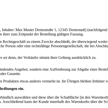
., Inhaber: Max Muster Demostraße 1, 12345 Demostadt] (nachfolgen
 ihrer zum Zeitpunkt der Bestellung gültigen Fassung.
ein Rechtsgeschäft zu einem Zwecke abschließt, der überwiegend weder i
sche Person oder eine rechtsfähige Personengesellschaft, die bei Absch
sei denn, der Verkäufer stimmt ihrer Geltung ausdrücklich zu.
h bindendes Angebot, sondern eine Aufforderung zur Abgabe einer Beste
oder Garantie.
en Produkten etwas anderes vermerkt ist. Im Übrigen bleiben Irrtümer v
hriftungen ein.
bindlich auswählen und diese über die Schaltfläche [in den Warenkor
. Anschließend kann der Kunde innerhalb des Warenkorbs über die Sch