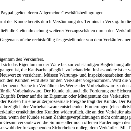
. Paypal. gelten deren Allgemeine Geschäftsbedingungen.
ommt der Kunde bereits durch Versäumung des Termins in Verzug. In die
ließt die Geltendmachung weiterer Verzugsschäden durch den Verkäufe
Gegenansprüche rechtskräftig festgestellt oder von dem Verkäufer ane
Eigentum des Verkäufers.
t sich das Eigentum an der Ware bis zur vollständigen Begleichung all
gangen ist, die Kaufsache pfleglich zu behandeln. Insbesondere ist er v
euwert zu versichern. Müssen Wartungs- und Inspektionsarbeiten durch
rch den Kunden wird stets für den Verkäufer vorgenommen. Wird die V
 der neuen Sache im Verhältnis des Wertes der Vorbehaltsware zu den a
für die Vorbehaltsware. Der Kunde tritt auch die Forderung zur Sicher
 Zugriffe Dritter auf die im Eigentum oder Miteigentum des Verkäufe
oder Kosten für eine außerprozessuale Freigabe trägt der Kunde. Der K
d bezüglich der Vorbehaltsware entstehenden Forderungen (einschließli
Verkäufer ermächtigt den Kunden widerruflich, die an den Verkäufer a
en, wenn der Kunde seinen Zahlungsverpflichtungen nicht ordnungsge
ihr Gesamtverkaufswert die Summe aller noch offenen Forderungen des
Auswahl der freizugebenden Sicherheiten obliegt dem Verkäufer.. Mit T