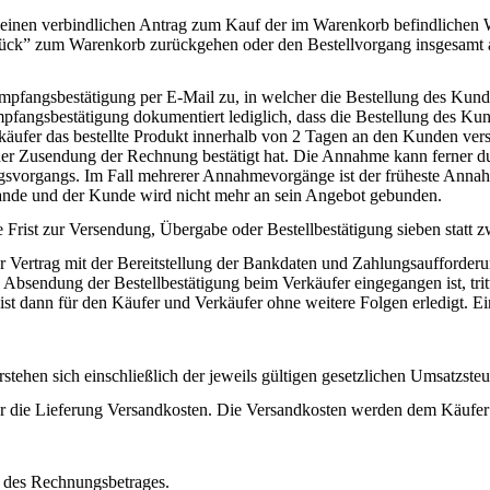
nde einen verbindlichen Antrag zum Kauf der im Warenkorb befindliche
zurück” zum Warenkorb zurückgehen oder den Bestellvorgang insgesamt
mpfangsbestätigung per E-Mail zu, in welcher die Bestellung des Kun
pfangsbestätigung dokumentiert lediglich, dass die Bestellung des Ku
käufer das bestellte Produkt innerhalb von 2 Tagen an den Kunden ve
der Zusendung der Rechnung bestätigt hat. Die Annahme kann ferner du
gsvorgangs. Im Fall mehrerer Annahmevorgänge ist der früheste Anna
tande und der Kunde wird nicht mehr an sein Angebot gebunden.
Frist zur Versendung, Übergabe oder Bestellbestätigung sieben statt z
r Vertrag mit der Bereitstellung der Bankdaten und Zahlungsaufforderu
bsendung der Bestellbestätigung beim Verkäufer eingegangen ist, tritt
ung ist dann für den Käufer und Verkäufer ohne weitere Folgen erledigt. 
rstehen sich einschließlich der jeweils gültigen gesetzlichen Umsatzsteu
für die Lieferung Versandkosten. Die Versandkosten werden dem Käufer
ng des Rechnungsbetrages.