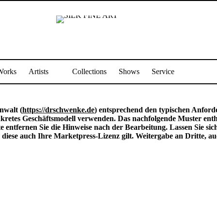
Works
Artists
Collections
Shows
Service
nwalt (
https://drschwenke.de
) entsprechend den typischen Anforde
retes Geschäftsmodell verwenden. Das nachfolgende Muster enthäl
e entfernen Sie die Hinweise nach der Bearbeitung. Lassen Sie sic
iese auch Ihre Marketpress-Lizenz gilt. Weitergabe an Dritte, auc