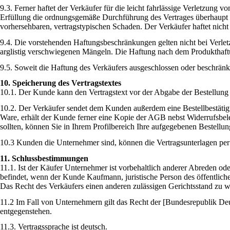
9.3. Ferner haftet der Verkäufer für die leicht fahrlässige Verletzung 
Erfüllung die ordnungsgemäße Durchführung des Vertrages überhaupt er
vorhersehbaren, vertragstypischen Schaden. Der Verkäufer haftet nicht f
9.4. Die vorstehenden Haftungsbeschränkungen gelten nicht bei Verle
arglistig verschwiegenen Mängeln. Die Haftung nach dem Produkthaftu
9.5. Soweit die Haftung des Verkäufers ausgeschlossen oder beschränkt 
10. Speicherung des Vertragstextes
10.1. Der Kunde kann den Vertragstext vor der Abgabe der Bestellung a
10.2. Der Verkäufer sendet dem Kunden außerdem eine Bestellbestätigu
Ware, erhält der Kunde ferner eine Kopie der AGB nebst Widerrufsbel
sollten, können Sie in Ihrem Profilbereich Ihre aufgegebenen Bestellun
10.3 Kunden die Unternehmer sind, können die Vertragsunterlagen per E
11. Schlussbestimmungen
11.1. Ist der Käufer Unternehmer ist vorbehaltlich anderer Abreden ode
befindet, wenn der Kunde Kaufmann, juristische Person des öffentliche
Das Recht des Verkäufers einen anderen zulässigen Gerichtsstand zu wä
11.2 Im Fall von Unternehmern gilt das Recht der [Bundesrepublik De
entgegenstehen.
11.3. Vertragssprache ist deutsch.