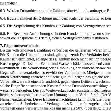
zu erfolgen.
6.3. Werden Drittanbieter mit der Zahlungsabwicklung beauftragt, z.B
6.4. Ist die Fälligkeit der Zahlung nach dem Kalender bestimmt, so k
6.5. Die Verpflichtung des Kunden zur Zahlung von Verzugszinsen sch
6.6. Ein Recht zur Aufrechnung steht dem Kunden nur zu, wenn seine 
soweit die Ansprüche aus dem gleichen Vertragsverhältnis resultieren.
7. Eigentumsvorbehalt
Bis zur vollständigen Bezahlung verbleiben die gelieferten Waren im 
Für Kunden die Unternehmer sind, gilt ergänzend: Der Verkäufer behäl
Käufer ist verpflichtet, solange das Eigentum noch nicht auf ihn überge
Kosten gegen Diebstahl-, Feuer- und Wasserschäden ausreichend zum N
auszuführen. Die Verarbeitung oder Umbildung der Vorbehaltsware du
Gegenständen verarbeitet, so erwirbt der Verkäufer das Miteigentum an
durch Verarbeitung entstehende Sache gilt im Übrigen das gleiche wie 
Vorbehaltsware mit einem Grundstück gegen einen Dritten erwachsen.
solche Eingriffe entstehenden Kosten für eine Drittwiderspruchsklage 
weiter zu verkaufen. Die aus Weiterverkauf oder sonstigem Rechtsgrun
bereits sicherungshalber in vollem Umfang an den Verkäufer ab. Der 
Namen einzuziehen. Diese Einzugsermächtigung kann widerrufen werd
zustehenden Sicherheiten auf Verlangen des Kunden freizugeben, als 
Vorliegen eines Verwertungsrisikos um mehr als 50%) übersteigt. Die 