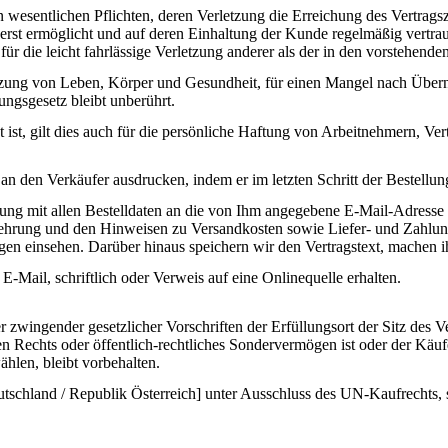
von wesentlichen Pflichten, deren Verletzung die Erreichung des Vertrag
st ermöglicht und auf deren Einhaltung der Kunde regelmäßig vertraut.
ür die leicht fahrlässige Verletzung anderer als der in den vorstehende
tzung von Leben, Körper und Gesundheit, für einen Mangel nach Überna
ngsgesetz bleibt unberührt.
ist, gilt dies auch für die persönliche Haftung von Arbeitnehmern, Ver
n den Verkäufer ausdrucken, indem er im letzten Schritt der Bestellun
ng mit allen Bestelldaten an die von Ihm angegebene E-Mail-Adresse zu
ehrung und den Hinweisen zu Versandkosten sowie Liefer- und Zahlung
gen einsehen. Darüber hinaus speichern wir den Vertragstext, machen ih
-Mail, schriftlich oder Verweis auf eine Onlinequelle erhalten.
r zwingender gesetzlicher Vorschriften der Erfüllungsort der Sitz des 
n Rechts oder öffentlich-rechtliches Sondervermögen ist oder der Käuf
hlen, bleibt vorbehalten.
utschland / Republik Österreich] unter Ausschluss des UN-Kaufrechts,